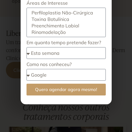
após
Áreas de Interesse
Liberte-se da flacidez e da celulite
Um tratamento que combina ciência de ponta,
Em quanto tempo pretende fazer?
conforto absoluto e a exclusividade que só a For Derm
Clinic oferece.
Como nos conheceu?
Clique aqui para agendar seu horário!
Quero agendar agora mesmo!
Conheça nossos outros
tratamentos corporais