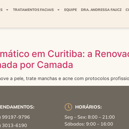
IS
TRATAMENTOS FACIAIS
EQUIPE
DRA. ANDRESSA FAUCZ
C
imático em Curitiba: a Renov
mada por Camada
nove a pele, trate manchas e acne com protocolos profissio
ENDAMENTOS:
HORÁRIOS:
) 99197-9796
Seg – Sex: 8:00 – 21:00
Sábados: 9:00 – 16:00
) 3013-6190