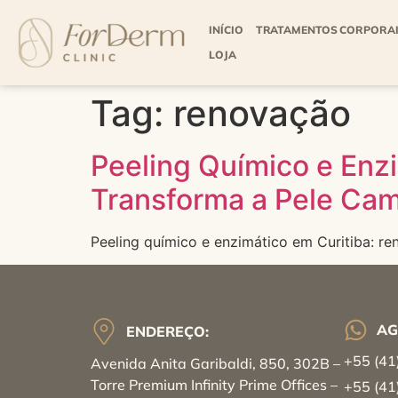
INÍCIO
TRATAMENTOS CORPORA
LOJA
Tag:
renovação
Peeling Químico e Enz
Transforma a Pele Ca
Peeling químico e enzimático em Curitiba: re
AG
ENDEREÇO:
+55 (41
Avenida Anita Garibaldi, 850, 302B –
Torre Premium Infinity Prime Offices –
+55 (41