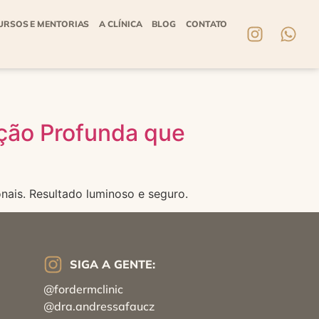
URSOS E MENTORIAS
A CLÍNICA
BLOG
CONTATO
ação Profunda que
nais. Resultado luminoso e seguro.
SIGA A GENTE:
@fordermclinic
@dra.andressafaucz