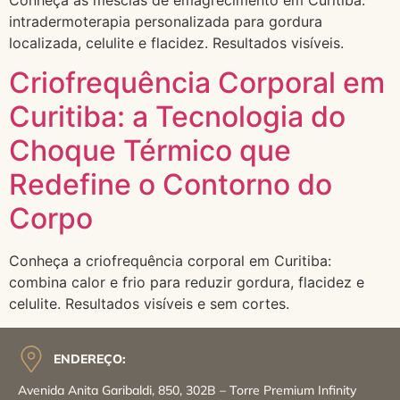
Conheça as mesclas de emagrecimento em Curitiba:
intradermoterapia personalizada para gordura
localizada, celulite e flacidez. Resultados visíveis.
Criofrequência Corporal em
Curitiba: a Tecnologia do
Choque Térmico que
Redefine o Contorno do
Corpo
Conheça a criofrequência corporal em Curitiba:
combina calor e frio para reduzir gordura, flacidez e
celulite. Resultados visíveis e sem cortes.
ENDEREÇO:
Avenida Anita Garibaldi, 850, 302B – Torre Premium Infinity