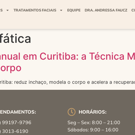
IS
TRATAMENTOS FACIAIS
EQUIPE
DRA. ANDRESSA FAUCZ
C
fática
nual em Curitiba: a Técnica M
Corpo
itiba: reduz inchaço, modela o corpo e acelera a recupera
ENDAMENTOS:
HORÁRIOS:
) 99197-9796
Seg – Sex: 8:00 – 21:00
Sábados: 9:00 – 16:00
) 3013-6190