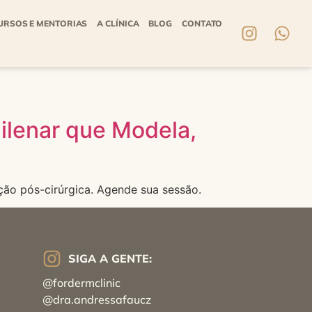
URSOS E MENTORIAS
A CLÍNICA
BLOG
CONTATO
ilenar que Modela,
ção pós-cirúrgica. Agende sua sessão.
SIGA A GENTE:
@fordermclinic
@dra.andressafaucz